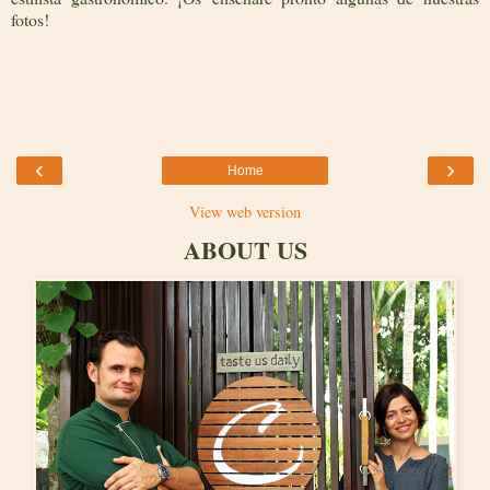
fotos!
‹
›
Home
View web version
ABOUT US