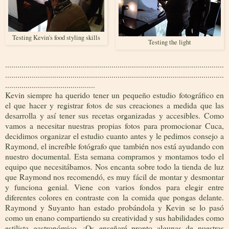
Testing Kevin's food styling skills
Testing the light
...........................................................................................................
...........................................................................................................
............................................
Kevin siempre ha querido tener un pequeño estudio fotográfico en
el que hacer y registrar fotos de sus creaciones a medida que las
desarrolla y así tener sus recetas organizadas y accesibles. Como
vamos a necesitar nuestras propias fotos para promocionar Cuca,
decidimos organizar el estudio cuanto antes y le pedimos consejo a
Raymond, el increíble fotógrafo que también nos está ayudando con
nuestro documental. Esta semana compramos y montamos todo el
equipo que necesitábamos. Nos encanta sobre todo la tienda de luz
que Raymond nos recomendó, es muy fácil de montar y desmontar
y funciona genial. Viene con varios fondos para elegir entre
diferentes colores en contraste con la comida que pongas delante.
Raymond y Suyanto han estado probándola y Kevin se lo pasó
como un enano compartiendo su creatividad y sus habilidades como
estilista gastronómico. ¡Os enseñaré pronto algunas de nuestras