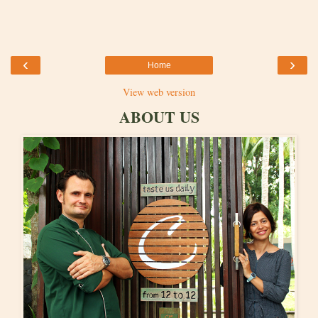
‹
›
Home
View web version
ABOUT US